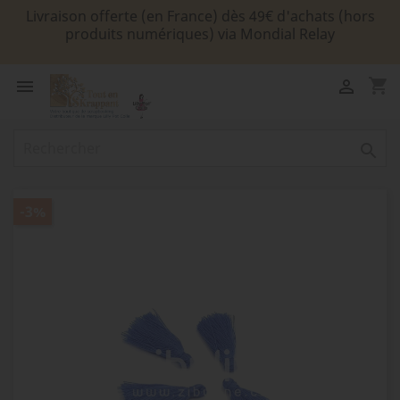
Livraison offerte (en France) dès 49€ d'achats (hors
produits numériques) via Mondial Relay
shopping_cart



-3%