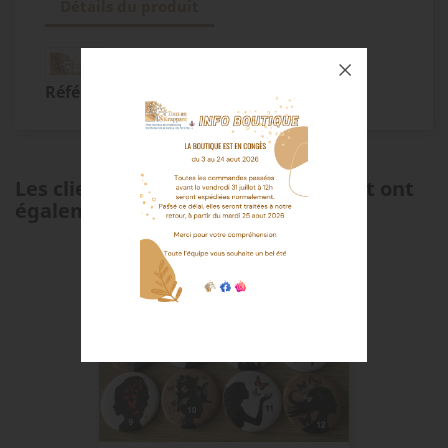
Détails du produit
Référence
TES-MP-BG00111
Les clients qui ont acheté ce produit ont
également acheté...