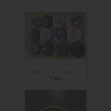
Miroir De Poche - Attrape...
Prix
7,50 €