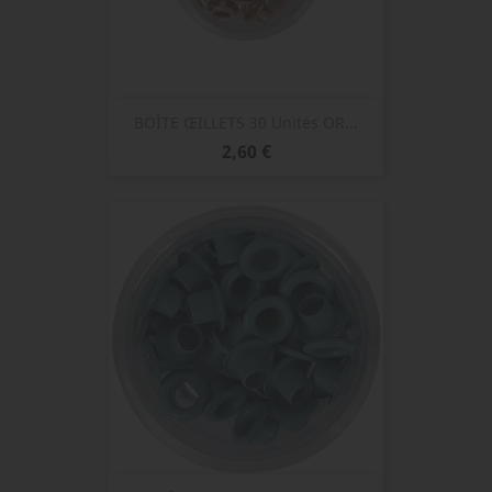
BOÎTE ŒILLETS 30 Unités OR...
Prix
2,60 €