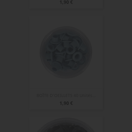
Prix
1,90 €
BOÎTE D'OEILLETS 40 Unités...
Prix
1,90 €