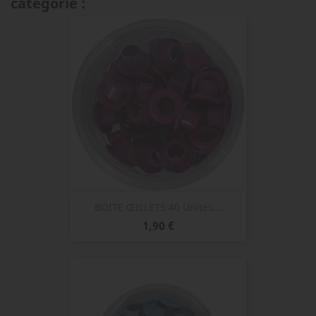
catégorie :
BOITE ŒILLETS 40 Unités...
Prix
1,90 €