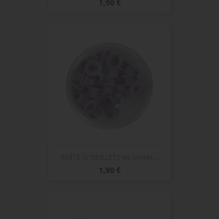
Prix
1,90 €
BOÎTE D'OEILLETS 40 Unités...
Prix
1,90 €