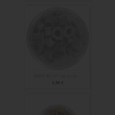
BOÎTE ŒILLETS 40 Unités...
Prix
1,90 €