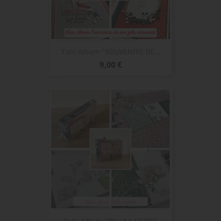
Tuto Album "SOUVENIRS DE...
Prix
9,00 €
Tuto Album "BELLE SAISON"