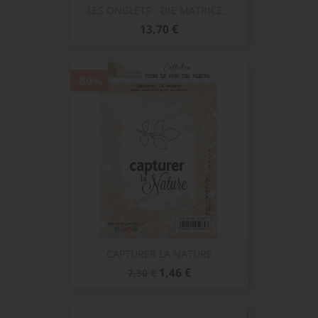
LES ONGLETS - DIE MATRICE...
Prix
13,70 €
-80%
CAPTURER LA NATURE
Prix
Prix
1,46 €
7,30 €
de
base