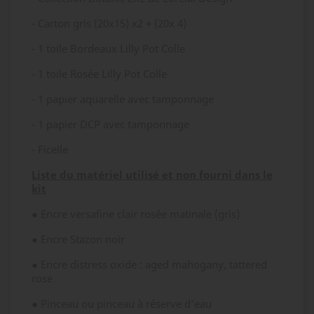
-
Carton gris (20x15) x2 + (20x 4)
-
1 toile Bordeaux Lilly Pot Colle
-
1 toile Rosée Lilly Pot Colle
-
1 papier aquarelle avec tamponnage
-
1 papier DCP avec tamponnage
-
Ficelle
Liste du matériel utilisé et non fourni dans le
kit
● Encre versafine clair rosée matinale (gris)
● Encre Stazon noir
● Encre distress oxide : aged mahogany, tattered
rose
● Pinceau ou pinceau à réserve d’eau