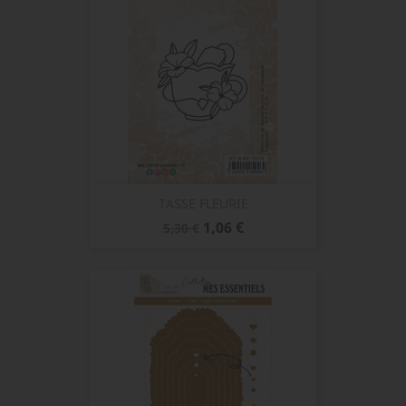
TASSE FLEURIE
Prix
Prix
1,06 €
5,30 €
de
base