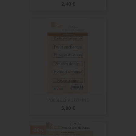
Prix
2,40 €
POESIE D'AUTOMNE
Prix
5,00 €
-80%