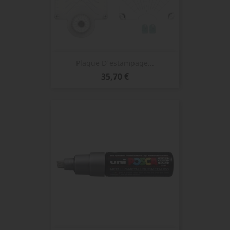
Plaque D'estampage...
Prix
35,70 €