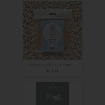
Rouleau Double Face 6mm -...
Prix
10,40 €