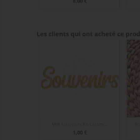
Prix
8,00 €
Les clients qui ont acheté ce pro
Aperçu rapide

Mot Souvenirs En Carton...
Ro
Prix
1,00 €