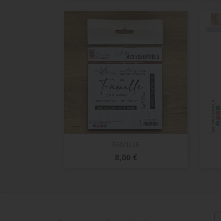
Aperçu rapide

FAMILLE
Prix
8,00 €