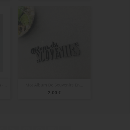
Aperçu rapide

...
Mot Album De Souvenirs En...
Prix
2,00 €
Facebook
Rss
YouTube
Pinterest
Instagram
TikTok