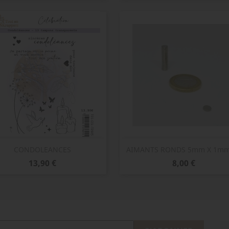
Aperçu rapide
Aperçu rapide


CONDOLEANCES
AIMANTS RONDS 5mm X 1mm -
Prix
Prix
13,90 €
8,00 €