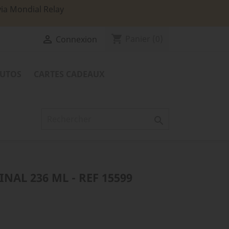
via Mondial Relay
shopping_cart

Panier
(0)
Connexion
TUTOS
CARTES CADEAUX

NAL 236 ML - REF 15599