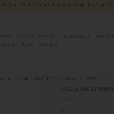
e (en France) dès 49€ d'achats (hors produits numériques) 
DUITS
NOS COLLECTIONS
PROMOTIONS
KITS ET 
MARQUES
BLOG
ATELIERS
utillage
Colle Tacky ORIGINAL 236 ml - ref 15599
COLLE TACKY ORIGI
7,90 €
TTC