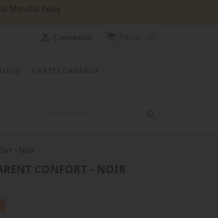
via Mondial Relay
shopping_cart

Panier
(0)
Connexion
TUTOS
CARTES CADEAUX

ort - Noir
ARENT CONFORT - NOIR
%