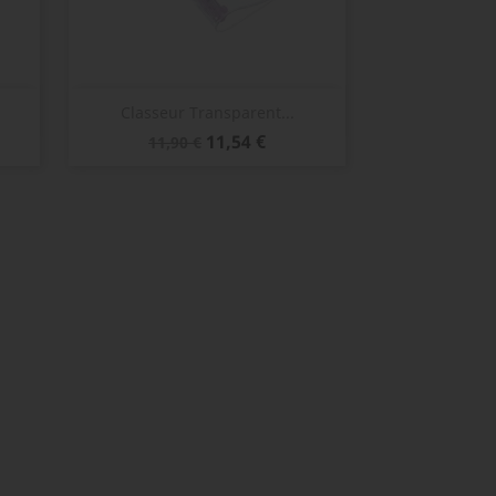
Aperçu rapide

Classeur Transparent...
Prix
Prix
11,54 €
11,90 €
de
base