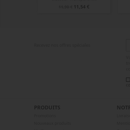
Prix
Prix
11,54 €
11,90 €
de
base
Recevez nos offres spéciales
V
tr
co
co
PRODUITS
NOTR
Promotions
Livrai
Nouveaux produits
Mentio