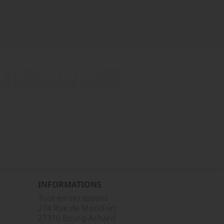
Facebook
Rss
YouTube
Pinterest
Instagram
TikTok
INFORMATIONS
Tout en sKrappant
274 Rue de Montfort
27310 Bourg-Achard