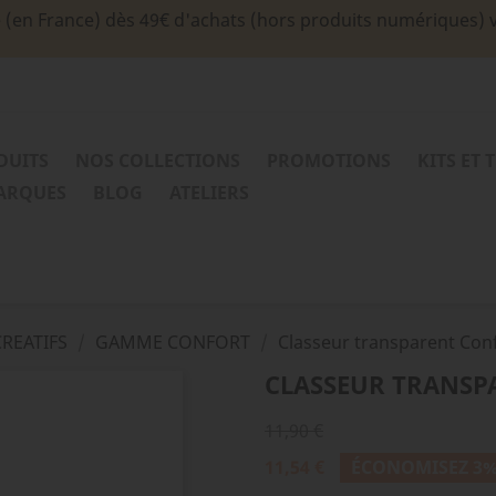
e (en France) dès 49€ d'achats (hors produits numériques) 
DUITS
NOS COLLECTIONS
PROMOTIONS
KITS ET 
MARQUES
BLOG
ATELIERS
REATIFS
GAMME CONFORT
Classeur transparent Conf
CLASSEUR TRANSP
11,90 €
11,54 €
ÉCONOMISEZ 3