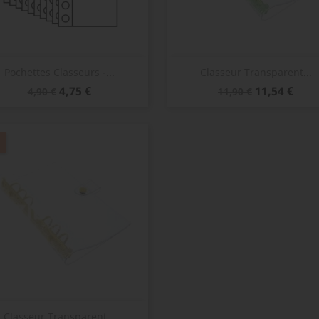
Aperçu rapide
Aperçu rapide


Pochettes Classeurs -...
Classeur Transparent...
Prix
Prix
Prix
Prix
4,75 €
11,54 €
4,90 €
11,90 €
de
de
base
base
Aperçu rapide

Classeur Transparent...