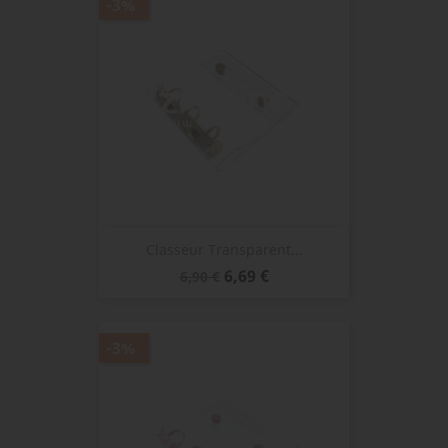
-3%
Classeur Transparent...
Prix
Prix
6,69 €
6,90 €
de
base
-3%