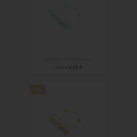
Classeur Transparent...
Prix
Prix
6,69 €
6,90 €
de
base
-3%