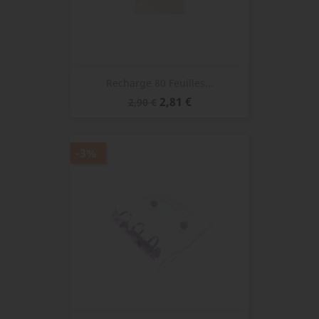
Recharge 80 Feuilles...
Prix
Prix
2,81 €
2,90 €
de
base
-3%