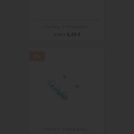
Classeur Transparent...
Prix
Prix
6,69 €
6,90 €
de
base
-3%
Classeur Transparent...