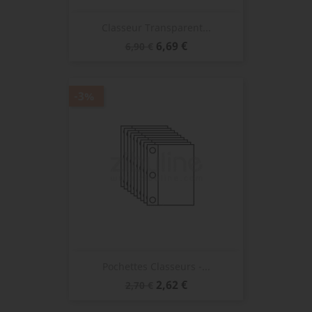
Classeur Transparent...
Prix
Prix
6,69 €
6,90 €
de
base
-3%
Pochettes Classeurs -...
Prix
Prix
2,62 €
2,70 €
de
base