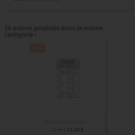
16 autres produits dans la même
catégorie :
-3%
Matrices De Découpe -...
Prix
Prix
13,39 €
13,80 €