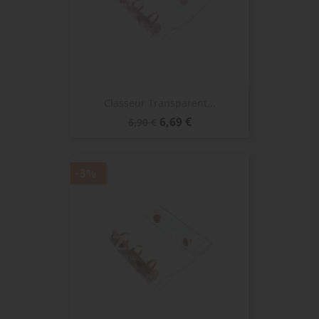
Classeur Transparent...
Prix
Prix
6,69 €
6,90 €
de
base
-3%