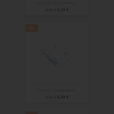
Classeur Transparent...
Prix
Prix
6,69 €
6,90 €
de
base
-3%
Classeur Transparent...
Prix
Prix
6,69 €
6,90 €
de
base