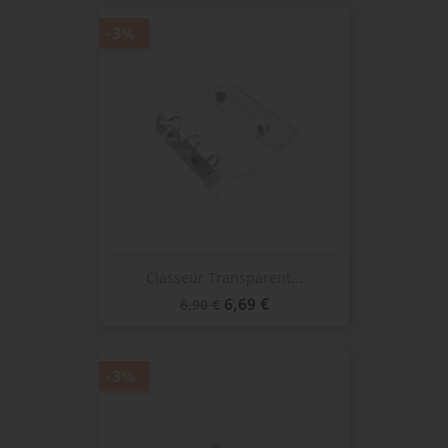
-3%
Classeur Transparent...
Prix
Prix
6,69 €
6,90 €
de
base
-3%