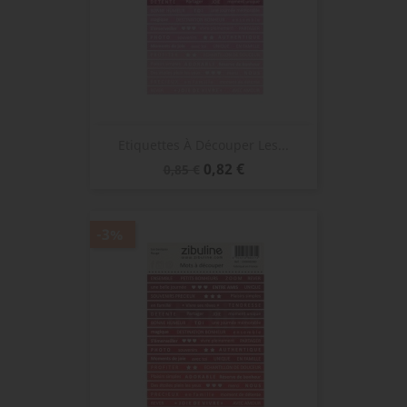
Etiquettes À Découper Les...
Prix
Prix
0,82 €
0,85 €
de
base
-3%