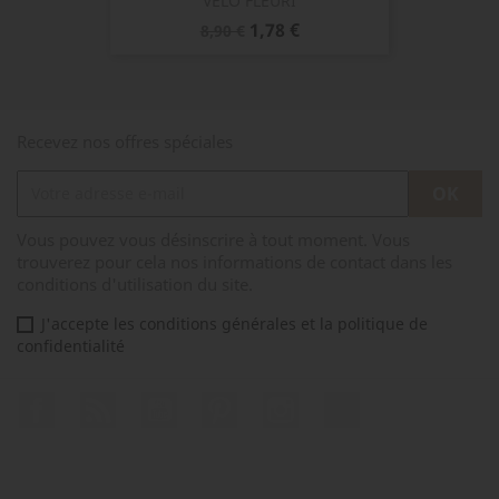
VELO FLEURI
Prix
Prix
1,78 €
8,90 €
de
base
Recevez nos offres spéciales
Vous pouvez vous désinscrire à tout moment. Vous
trouverez pour cela nos informations de contact dans les
conditions d'utilisation du site.
J'accepte les conditions générales et la politique de
confidentialité
Facebook
Rss
YouTube
Pinterest
Instagram
TikTok