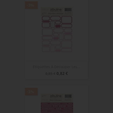
-3%
Etiquettes À Découper Les...
Prix
Prix
0,82 €
0,85 €
de
base
-3%