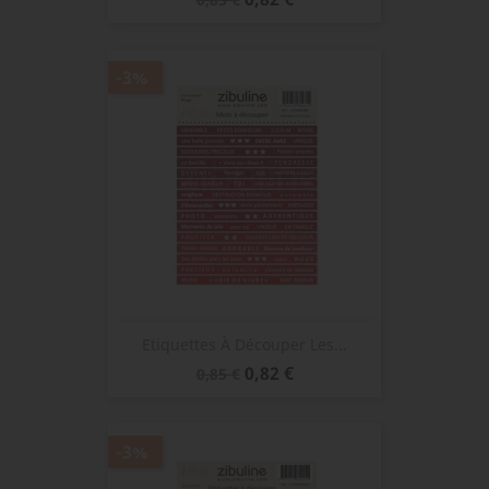
de
base
-3%
Etiquettes À Découper Les...
Prix
Prix
0,82 €
0,85 €
de
base
-3%