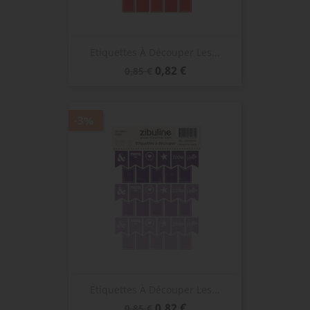
Etiquettes À Découper Les...
Prix
Prix
0,82 €
0,85 €
de
base
-3%
Etiquettes À Découper Les...
Prix
Prix
0,82 €
0,85 €