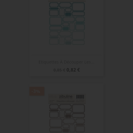
Etiquettes À Découper Les...
Prix
Prix
0,82 €
0,85 €
de
base
-3%