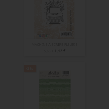
MACHINE A ECRIRE FLEURIE
Prix
Prix
1,12 €
5,60 €
de
base
-3%