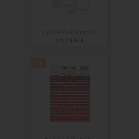
Etiquettes À Découper Les...
Prix
Prix
0,82 €
0,85 €
de
base
-3%
Etiquettes À Découper...