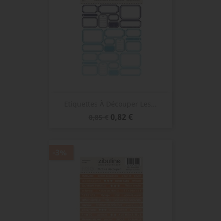
Etiquettes À Découper Les...
Prix
Prix
0,82 €
0,85 €
de
base
-3%