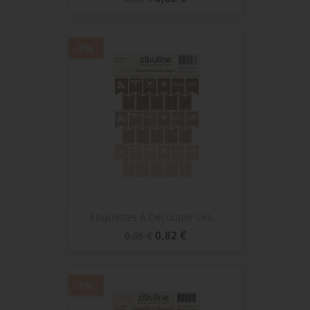
de
base
-3%
Etiquettes À Découper Les...
Prix
Prix
0,82 €
0,85 €
de
base
-3%