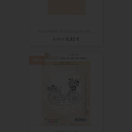
Etiquettes À Découper Les...
Prix
Prix
0,82 €
0,85 €
de
base
-80%