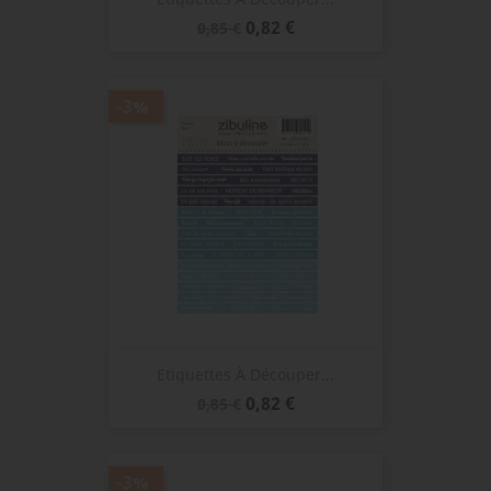
Prix
Prix
0,82 €
0,85 €
de
base
-3%
Etiquettes À Découper...
Prix
Prix
0,82 €
0,85 €
de
base
-3%