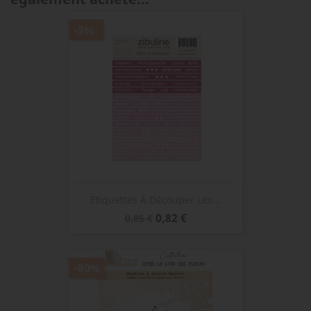
-3%
Etiquettes À Découper Les...
Prix
Prix
0,82 €
0,85 €
de
base
-80%