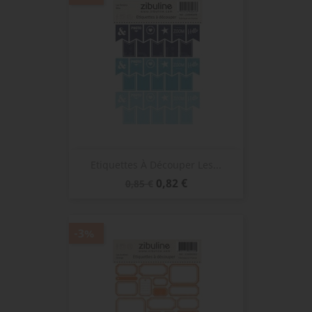
Etiquettes À Découper Les...
Prix
Prix
0,82 €
0,85 €
de
base
-3%