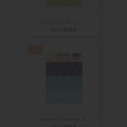
Etiquettes À Découper...
Prix
Prix
0,82 €
0,85 €
de
base
-3%
Etiquettes À Découper Les...
Prix
Prix
0,82 €
0,85 €