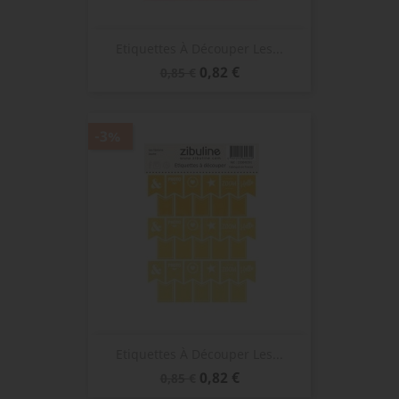
Etiquettes À Découper Les...
Prix
Prix
0,82 €
0,85 €
de
base
-3%
Etiquettes À Découper Les...
Prix
Prix
0,82 €
0,85 €
de