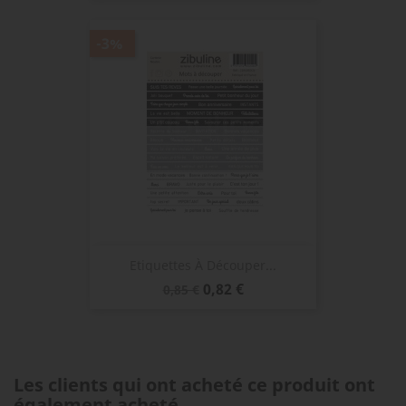
base
-3%
Etiquettes À Découper...
Prix
Prix
0,82 €
0,85 €
de
base
Les clients qui ont acheté ce produit ont
également acheté...