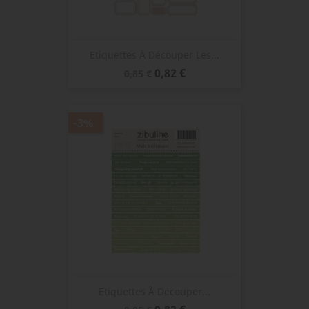
Etiquettes À Découper Les...
Prix
Prix
0,82 €
0,85 €
de
base
-3%
Etiquettes À Découper...
Prix
Prix