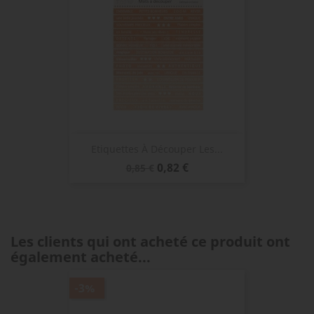
Etiquettes À Découper Les...
Prix
Prix
0,82 €
0,85 €
de
base
Les clients qui ont acheté ce produit ont
également acheté...
-3%