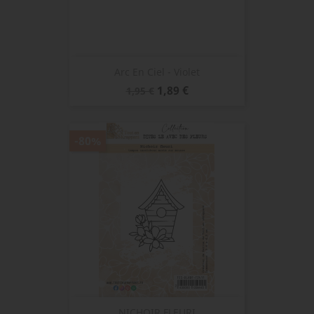
Arc En Ciel - Violet
Prix
Prix
1,89 €
1,95 €
de
base
-80%
NICHOIR FLEURI