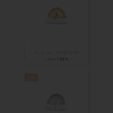
Arc En Ciel - Orange Jaune
Prix
Prix
1,89 €
1,95 €
de
base
-3%