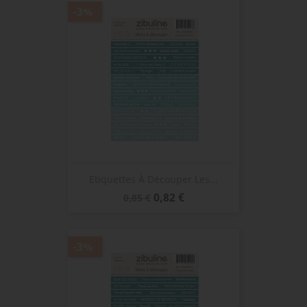
-3%
Etiquettes À Découper Les...
Prix
Prix
0,82 €
0,85 €
de
base
-3%