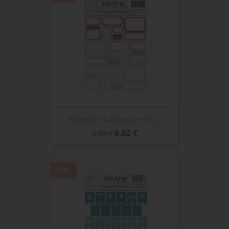
Etiquettes À Découper Les...
Prix
Prix
0,82 €
0,85 €
de
base
-3%