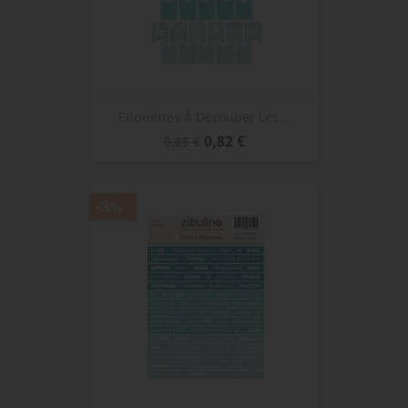
Etiquettes À Découper Les...
Prix
Prix
0,82 €
0,85 €
de
base
-3%