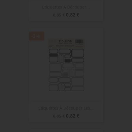
Etiquettes À Découper...
Prix
Prix
0,82 €
0,85 €
de
base
-3%
Etiquettes À Découper Les...
Prix
Prix
0,82 €
0,85 €
de
base