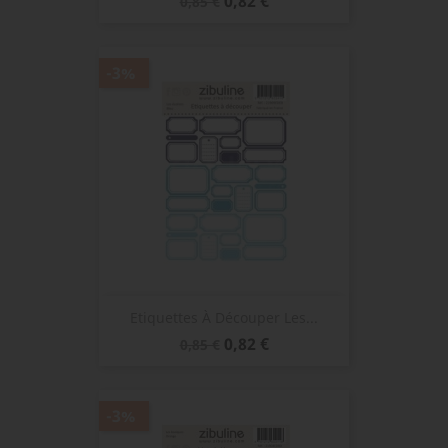
0,82 €
0,85 €
de
base
-3%
Etiquettes À Découper Les...
Prix
Prix
0,82 €
0,85 €
de
base
-3%