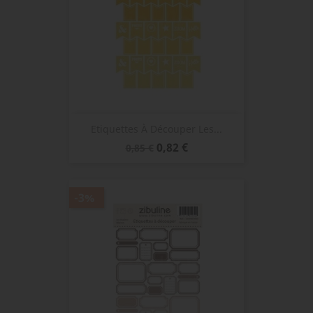
Etiquettes À Découper Les...
Prix
Prix
0,82 €
0,85 €
de
base
-3%