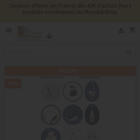
Livraison offerte (en France) dès 49€ d'achats (hors
produits numériques) via Mondial Relay
shopping_cart



PROMO !
-50%