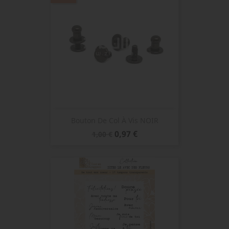
Bouton De Col À Vis NOIR
Prix
Prix
0,97 €
1,00 €
de
base