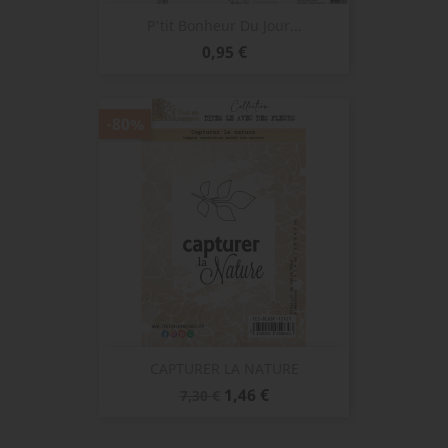
P'tit Bonheur Du Jour...
Prix
0,95 €
-80%
CAPTURER LA NATURE
Prix
Prix
1,46 €
7,30 €
de
base