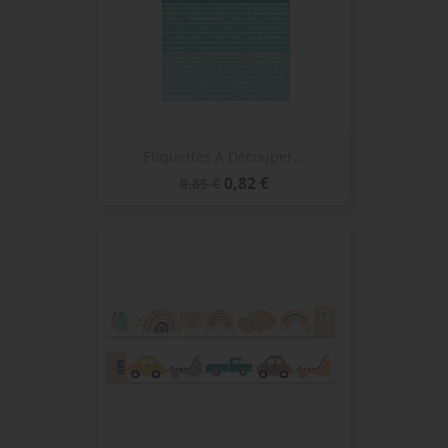
Etiquettes À Découper...
Prix
Prix
0,82 €
0,85 €
de
base