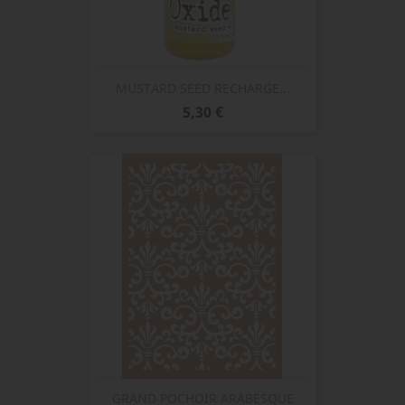
MUSTARD SEED RECHARGE...
Prix
5,30 €
GRAND POCHOIR ARABESQUE