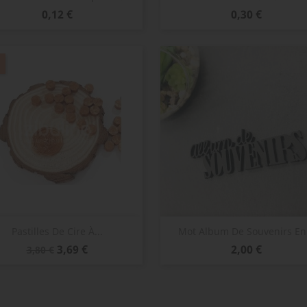
Prix
Prix
0,12 €
0,30 €
Aperçu rapide
Aperçu rapide


Pastilles De Cire À...
Mot Album De Souvenirs En.
Prix
Prix
Prix
3,69 €
2,00 €
3,80 €
de
base