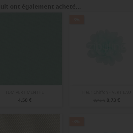
duit ont également acheté...
-3%
Aperçu rapide
Aperçu rapide


TDM VERT MENTHE
Fleur Chiffon - VERT EAU
Prix
Prix
Prix
4,50 €
0,73 €
0,75 €
de
base
-3%