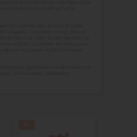
uverture d'un mini album, cette fleur égaie
rte la petite touche finale qui fait la
nt être utilisées dans le cadre d'autres
re des bouquets, customiser un top, décorer
e de fleurs, se coller sur des barrettes ou
ir une coiffure, customiser des chaussures
e décorer les paniers de fille d'honneur
parfaites pour agrémenter vos décorations de
iages, anniversaires, célébrations,
-3%