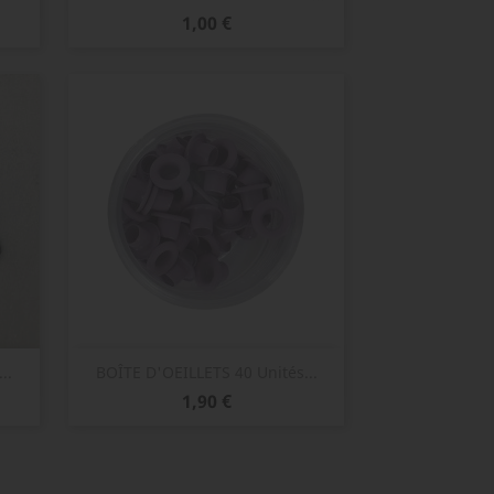
Prix
1,00 €
Aperçu rapide

..
BOÎTE D'OEILLETS 40 Unités...
Prix
1,90 €