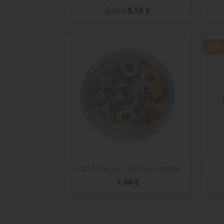
Prix
Prix
0,58 €
0,60 €
de
base
-3%
Aperçu rapide

BOÎTE ŒILLETS 40 Unités BEIGE
Prix
1,90 €