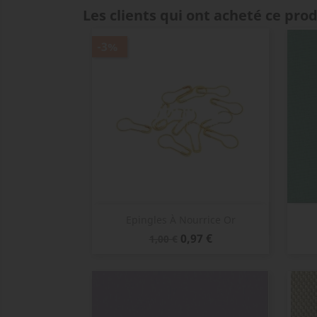
Les clients qui ont acheté ce pro
-3%
Aperçu rapide

Epingles À Nourrice Or
Prix
Prix
0,97 €
1,00 €
de
base