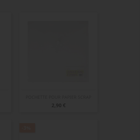
Aperçu rapide

POCHETTE POUR PAPIER SCRAP
Prix
2,90 €
-3%