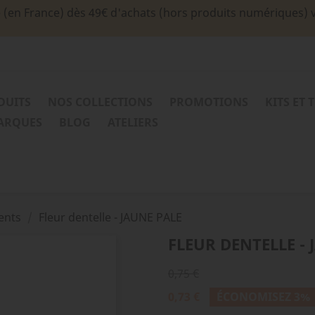
e (en France) dès 49€ d'achats (hors produits numériques) 
DUITS
NOS COLLECTIONS
PROMOTIONS
KITS ET 
MARQUES
BLOG
ATELIERS
ents
Fleur dentelle - JAUNE PALE
FLEUR DENTELLE - 
0,75 €
0,73 €
ÉCONOMISEZ 3%