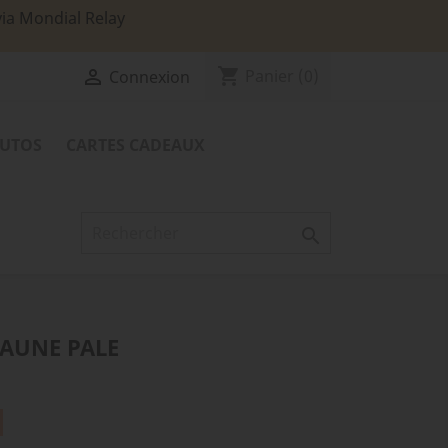
via Mondial Relay
shopping_cart

Panier
(0)
Connexion
TUTOS
CARTES CADEAUX

JAUNE PALE