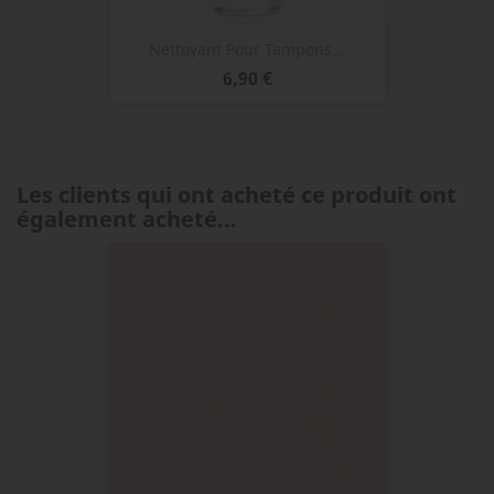
Nettoyant Pour Tampons...
Prix
6,90 €
Les clients qui ont acheté ce produit ont
également acheté...