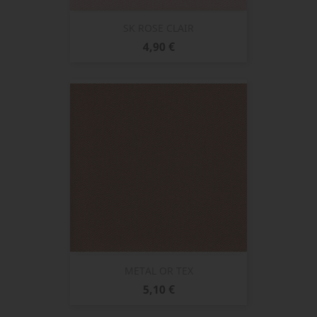
SK ROSE CLAIR
Prix
4,90 €
METAL OR TEX
Prix
5,10 €