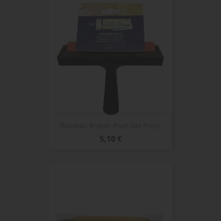
Rouleau Brayer Pour Gel Press
Prix
5,10 €