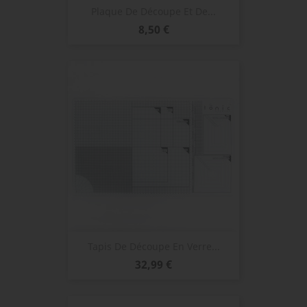
Plaque De Découpe Et De...
Prix
8,50 €
Tapis De Découpe En Verre...
Prix
32,99 €