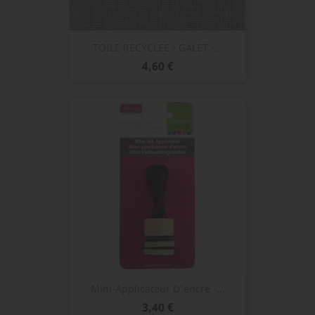
TOILE RECYCLEE - GALET -...
Prix
4,60 €
Mini-Applicateur D'encre -...
Prix
3,40 €