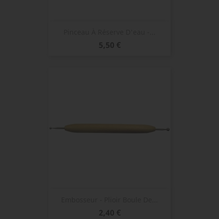
Pinceau À Réserve D'eau -...
Prix
5,50 €
Embosseur - Plioir Boule De...
Prix
2,40 €