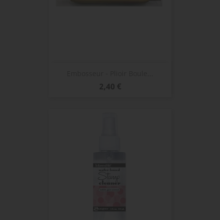
Embosseur - Plioir Boule...
Prix
2,40 €