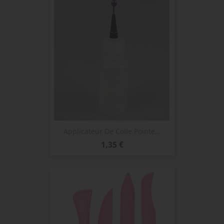
Applicateur De Colle Pointe...
Prix
1,35 €