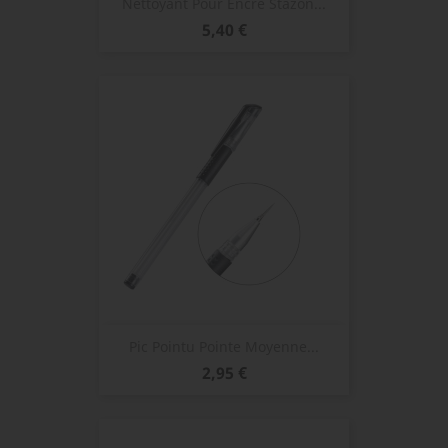
Nettoyant Pour Encre Stazon...
Prix
5,40 €
Pic Pointu Pointe Moyenne...
Prix
2,95 €