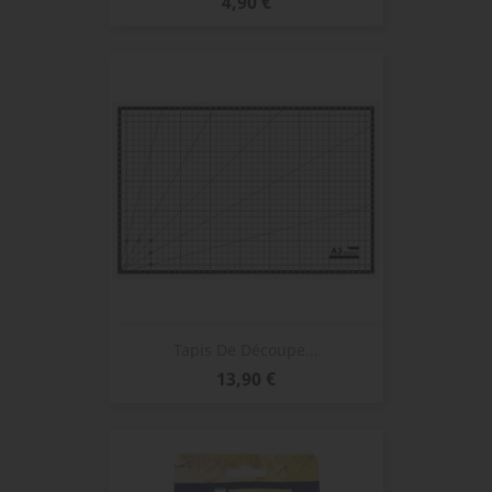
Prix
4,90 €
Tapis De Découpe...
Prix
13,90 €