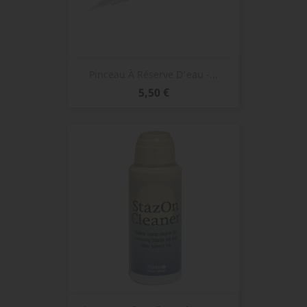
Pinceau À Réserve D'eau -...
Prix
5,50 €