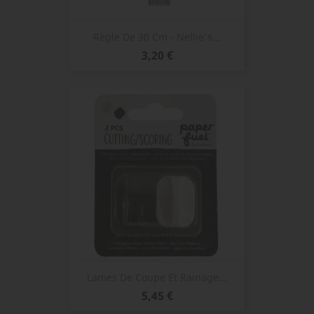
Règle De 30 Cm - Nellie's...
Prix
3,20 €
Lames De Coupe Et Rainage...
Prix
5,45 €