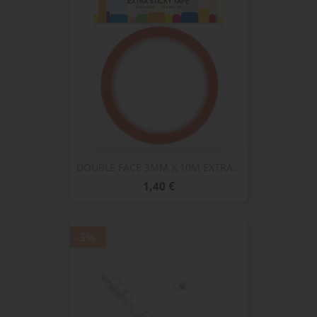
DOUBLE FACE 3MM X 10M EXTRA...
Prix
1,40 €
-3%