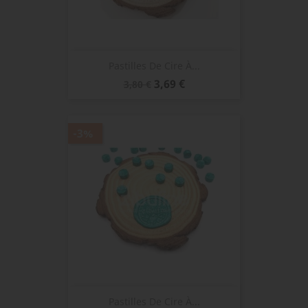
Pastilles De Cire À...
Prix
Prix
3,69 €
3,80 €
de
base
-3%
Pastilles De Cire À...