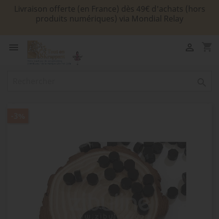
Livraison offerte (en France) dès 49€ d'achats (hors
produits numériques) via Mondial Relay
shopping_cart



-3%