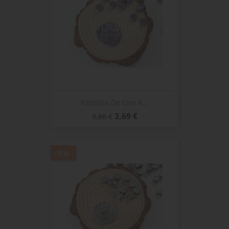
Pastilles De Cire À...
Prix
Prix
3,69 €
3,80 €
de
base
-3%