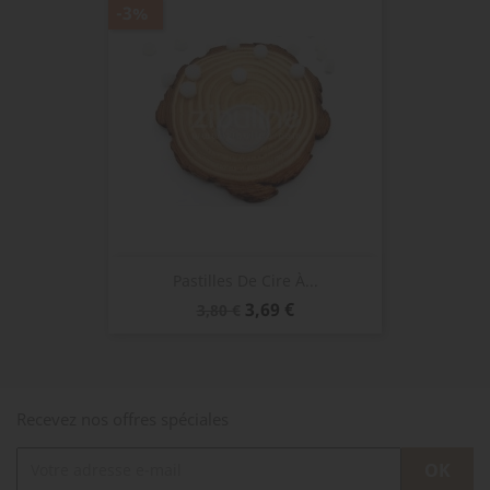
-3%
Pastilles De Cire À...
Prix
Prix
3,69 €
3,80 €
de
base
Recevez nos offres spéciales