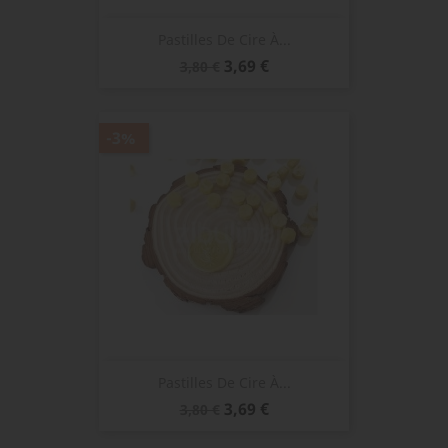
Pastilles De Cire À...
Prix
Prix
3,69 €
3,80 €
de
base
-3%
Pastilles De Cire À...
Prix
Prix
3,69 €
3,80 €
de
base