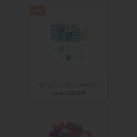
-3%
PASTILLES DE CIRE CAMAÏEU...
Prix
Prix
13,10 €
13,50 €
de
base