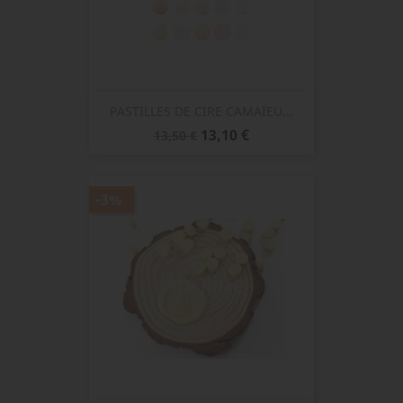
PASTILLES DE CIRE CAMAÏEU...
Prix
Prix
13,10 €
13,50 €
de
base
-3%