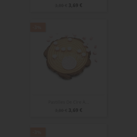
Prix
Prix
3,69 €
3,80 €
de
base
-3%
Pastilles De Cire À...
Prix
Prix
3,69 €
3,80 €
de
base
-3%