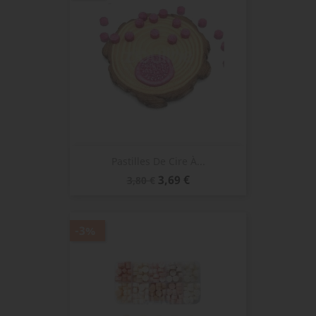
Pastilles De Cire À...
Prix
Prix
3,69 €
3,80 €
de
base
-3%