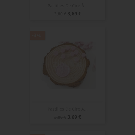
Pastilles De Cire À...
Prix
Prix
3,69 €
3,80 €
de
base
-3%
Pastilles De Cire À...
Prix
Prix
3,69 €
3,80 €
de
base