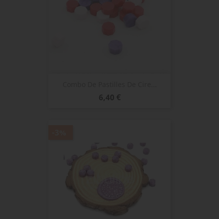
Combo De Pastilles De Cire...
Prix
6,40 €
-3%