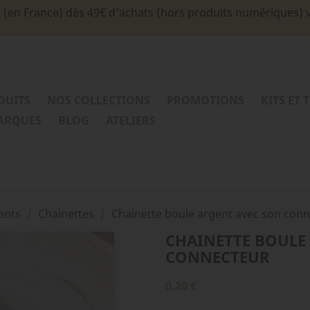
e (en France) dès 49€ d'achats (hors produits numériques) 
DUITS
NOS COLLECTIONS
PROMOTIONS
KITS ET 
MARQUES
BLOG
ATELIERS
ents
Chainettes
Chainette boule argent avec son con
CHAINETTE BOULE
CONNECTEUR
0,20 €