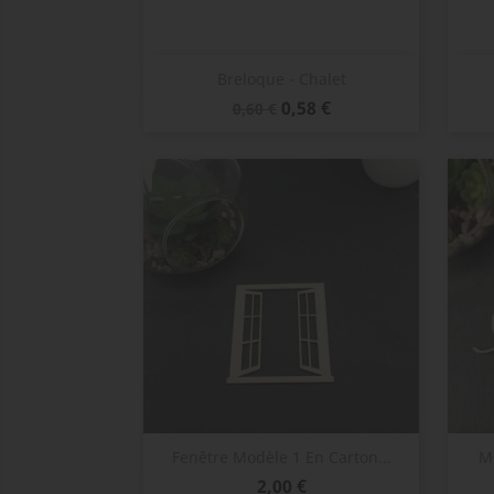
Aperçu rapide

Breloque - Chalet
Prix
Prix
0,58 €
0,60 €
de
base
Aperçu rapide

Fenêtre Modèle 1 En Carton...
Mo
Prix
2,00 €