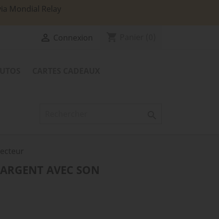
via Mondial Relay
shopping_cart

Panier
(0)
Connexion
TUTOS
CARTES CADEAUX

necteur
 ARGENT AVEC SON