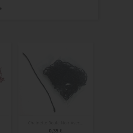
6
Aperçu rapide

Chainette Boule Noir Avec...
Prix
0,35 €