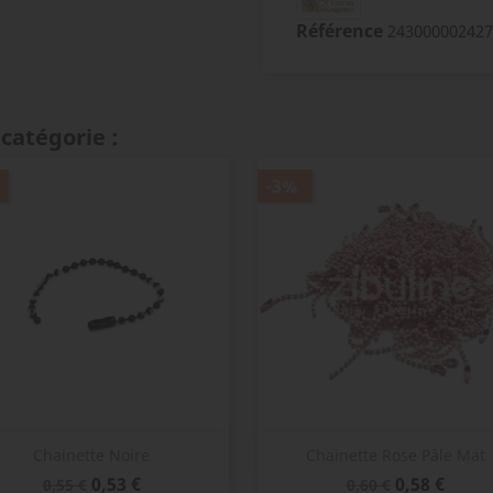
Référence
243000002427
catégorie :
-3%
Aperçu rapide
Aperçu rapide


Chainette Noire
Chainette Rose Pâle Mat
Prix
Prix
Prix
Prix
0,53 €
0,58 €
0,55 €
0,60 €