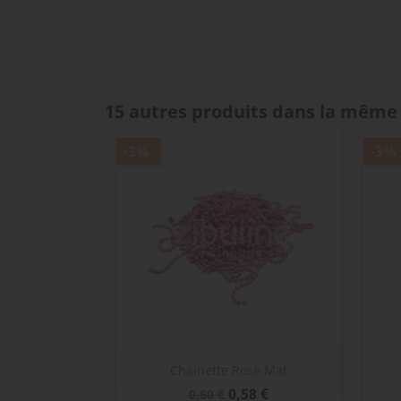
15 autres produits dans la même 
-3%
-3%
Aperçu rapide

Chainette Rose Mat
Prix
Prix
0,58 €
0,60 €