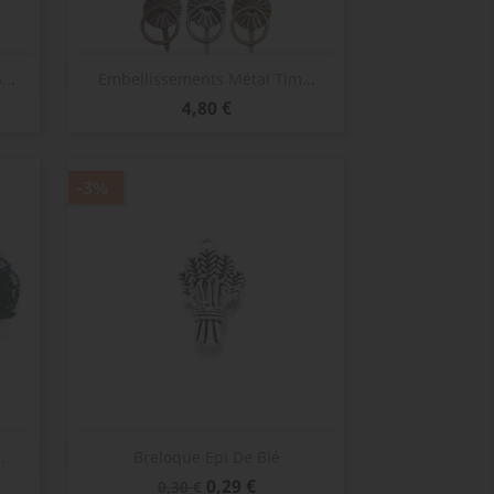
Aperçu rapide

..
Embellissements Métal Tim...
Prix
4,80 €
-3%
Aperçu rapide

.
Breloque Epi De Blé
Prix
Prix
0,29 €
0,30 €