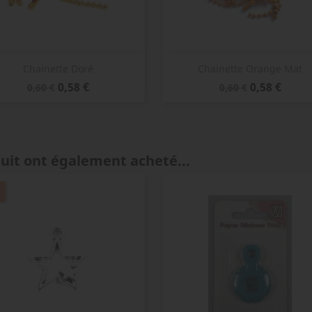
Aperçu rapide
Aperçu rapide


Chainette Doré
Chainette Orange Mat
Prix
Prix
Prix
Prix
0,58 €
0,58 €
0,60 €
0,60 €
de
de
base
base
duit ont également acheté...