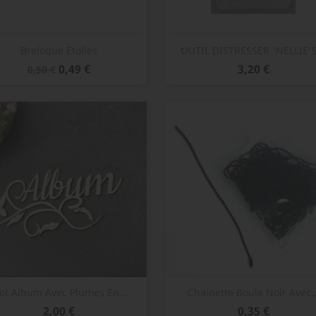
Aperçu rapide
Aperçu rapide


Breloque Etoiles
OUTIL DISTRESSER 'NELLIE'S.
Prix
Prix
Prix
0,49 €
3,20 €
0,50 €
de
base
Aperçu rapide
Aperçu rapide


t Album Avec Plumes En...
Chainette Boule Noir Avec..
Prix
Prix
2,00 €
0,35 €