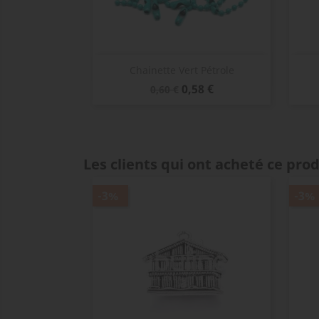
Aperçu rapide

Chainette Vert Pétrole
Prix
Prix
0,58 €
0,60 €
de
base
Les clients qui ont acheté ce pro
-3%
-3%