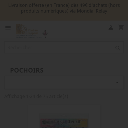
Livraison offerte (en France) dès 49€ d'achats (hors
produits numériques) via Mondial Relay
shopping_cart



POCHOIRS

Affichage 1-24 de 75 article(s)