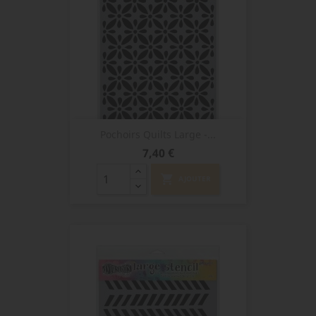
Pochoirs Quilts Large -...
Prix
7,40 €
shopping_cart
AJOUTER