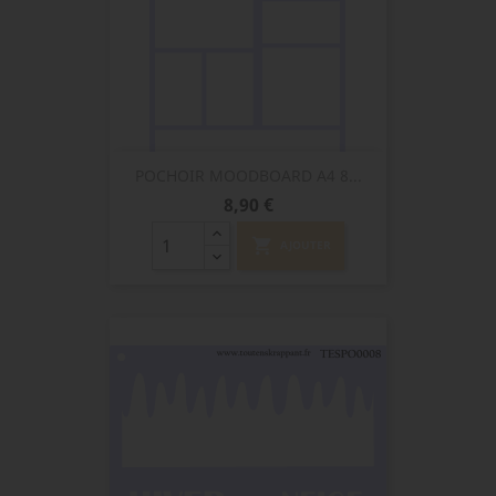
POCHOIR MOODBOARD A4 8...
Prix
8,90 €
shopping_cart
AJOUTER