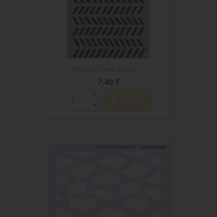
Pochoir Tyres Large -...
Prix
7,40 €
shopping_cart
AJOUTER