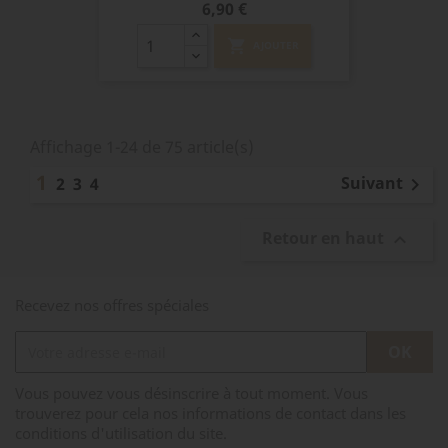
Prix
6,90 €
shopping_cart
AJOUTER
Affichage 1-24 de 75 article(s)
1
Suivant
2
3
4

Retour en haut

Recevez nos offres spéciales
Vous pouvez vous désinscrire à tout moment. Vous
trouverez pour cela nos informations de contact dans les
conditions d'utilisation du site.