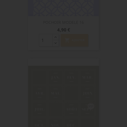
POCHOIR MODELE 16
Prix
4,90 €
shopping_cart
AJOUTER