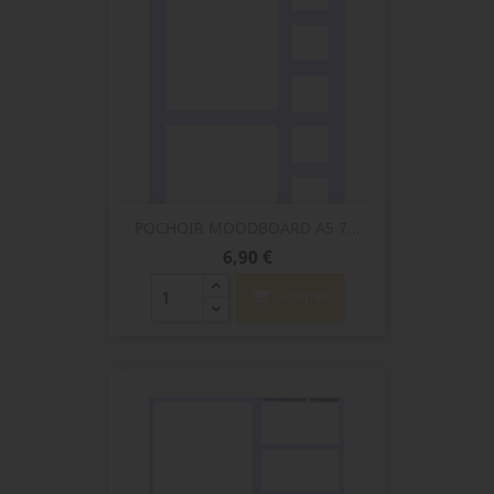
POCHOIR MOODBOARD A5 7...
Prix
6,90 €
shopping_cart
AJOUTER