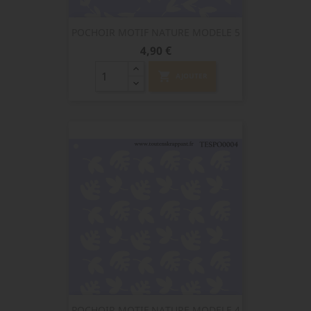
POCHOIR MOTIF NATURE MODELE 5
Prix
4,90 €
shopping_cart
AJOUTER
POCHOIR MOTIF NATURE MODELE 4