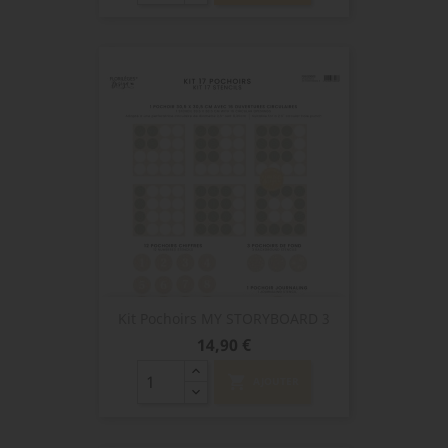
Kit Pochoirs MY STORYBOARD 3
Prix
14,90 €
shopping_cart
AJOUTER