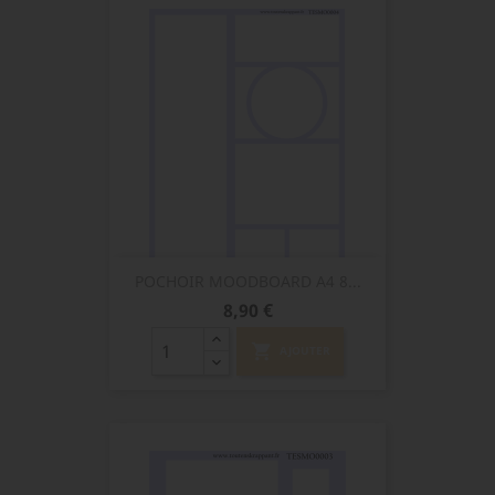
POCHOIR MOODBOARD A4 8...
Prix
8,90 €
shopping_cart
AJOUTER