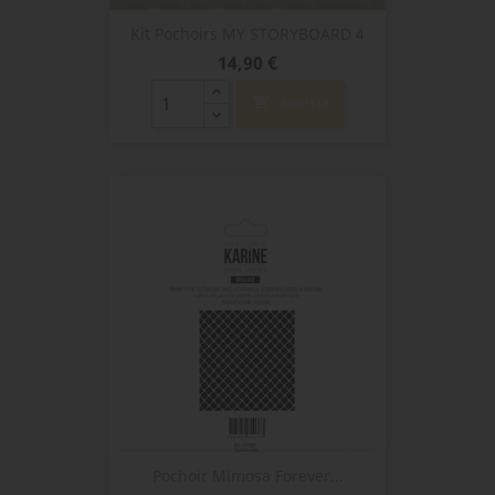
Kit Pochoirs MY STORYBOARD 4
Prix
14,90 €
shopping_cart
AJOUTER
Pochoir Mimosa Forever...