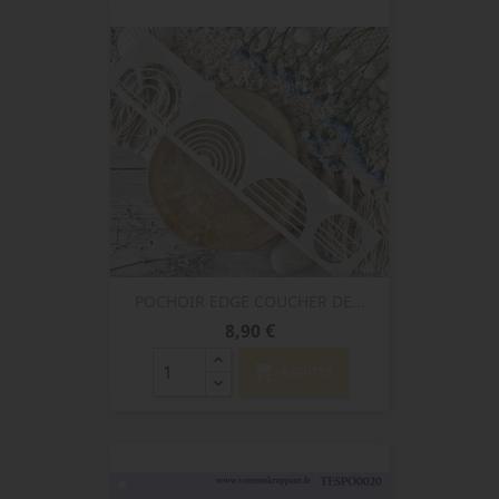
POCHOIR EDGE COUCHER DE...
Prix
8,90 €
shopping_cart
AJOUTER