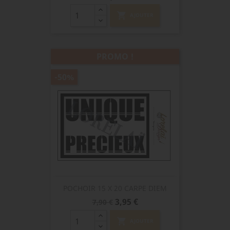
shopping_cart
AJOUTER
PROMO !
-50%
POCHOIR 15 X 20 CARPE DIEM
Prix
Prix
3,95 €
7,90 €
de
base
shopping_cart
AJOUTER