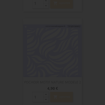
shopping_cart
AJOUTER
POCHOIR MOTIF NATURE MODELE 2
Prix
4,90 €
shopping_cart
AJOUTER