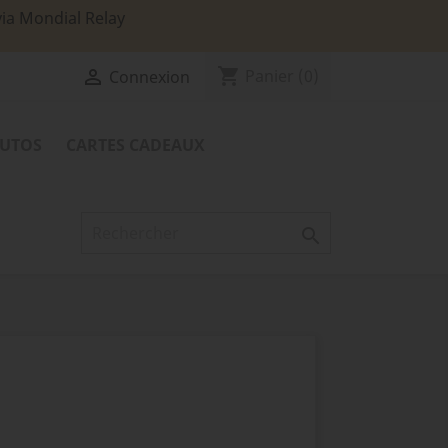
via Mondial Relay
shopping_cart

Panier
(0)
Connexion
TUTOS
CARTES CADEAUX
