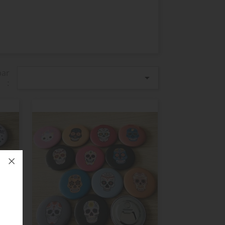
par

: