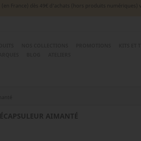
e (en France) dès 49€ d'achats (hors produits numériques) 
DUITS
NOS COLLECTIONS
PROMOTIONS
KITS ET 
MARQUES
BLOG
ATELIERS
manté
ÉCAPSULEUR AIMANTÉ